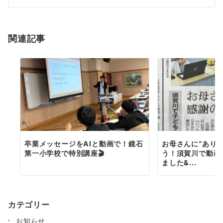
シ
ョ
関連記事
ン
卒業メッセージをAIと動画で！鏡石
お母さんに“あり
第一小学校で特別講座🎬
う！須賀川で動画
ました&...
カテゴリー
お知らせ