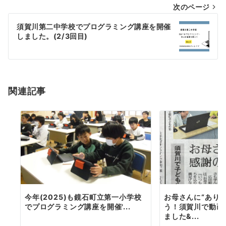
投
次のページ
稿
須賀川第二中学校でプログラミング講座を開催
しました。(2/3回目)
ナ
ビ
ゲ
ー
関連記事
シ
ョ
ン
今年(2025)も鏡石町立第一小学校
お母さんに“あり
でプログラミング講座を開催'...
う！須賀川で動画
ました&...