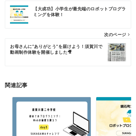
投
【大成功】小学生が最先端のロボットプログラ
稿
ミングを体験！
ナ
次のページ
ビ
ゲ
お母さんに“ありがとう”を届けよう！須賀川で
動画制作体験を開催しました🎥
ー
シ
ョ
関連記事
ン